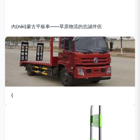
內(nèi)蒙古平板車——草原物流的忠誠伴侶
{