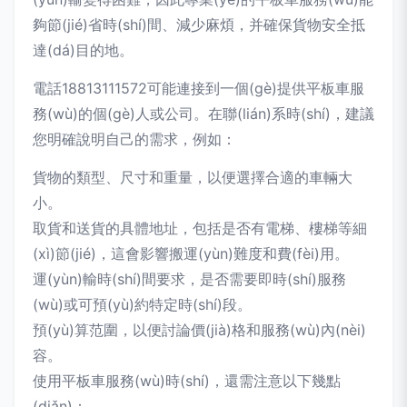
夠節(jié)省時(shí)間、減少麻煩，并確保貨物安全抵
達(dá)目的地。
電話18813111572可能連接到一個(gè)提供平板車服
務(wù)的個(gè)人或公司。在聯(lián)系時(shí)，建議
您明確說明自己的需求，例如：
貨物的類型、尺寸和重量，以便選擇合適的車輛大
小。
取貨和送貨的具體地址，包括是否有電梯、樓梯等細
(xì)節(jié)，這會影響搬運(yùn)難度和費(fèi)用。
運(yùn)輸時(shí)間要求，是否需要即時(shí)服務
(wù)或可預(yù)約特定時(shí)段。
預(yù)算范圍，以便討論價(jià)格和服務(wù)內(nèi)
容。
使用平板車服務(wù)時(shí)，還需注意以下幾點
(diǎn)：