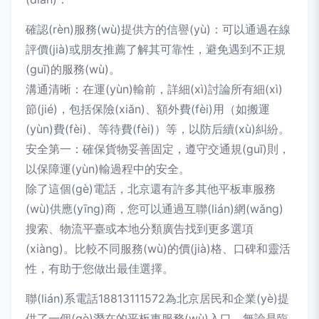
確認(rèn)服務(wù)提供方的信譽(yù)：可以通過在線
評價(jià)或朋友推薦了解其可靠性，避免遇到不正規
(guī)的服務(wù)。
溝通清晰：在運(yùn)輸前，詳細(xì)討論所有細(xì)
節(jié)，包括保險(xiǎn)、額外費(fèi)用（如搬運
(yùn)費(fèi)、等待費(fèi)）等，以防后續(xù)糾紛。
安全第一：確保貨物妥善固定，遵守交通規(guī)則，
以保障運(yùn)輸過程中的安全。
除了這個(gè)電話，北京還有許多其他平板車服務
(wù)供應(yīng)商，您可以通過互聯(lián)網(wǎng)
搜索、物流平臺或本地分類廣告找到更多選項
(xiàng)。比較不同服務(wù)的價(jià)格、口碑和靈活
性，有助于您做出最佳選擇。
聯(lián)系電話18813111572為北京居民和企業(yè)提
供了一個(gè)潛在的平板車服務(wù)入口。無論是臨