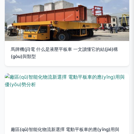
馬牌機(jī)電 什么是液壓平板車 一文讀懂它的結(jié)構
(gòu)與類型
廠區(qū)智能化物流新選擇 電動平板車的應(yīng)用與