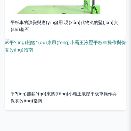
平板車的演變與應(yīng)用 現(xiàn)代物流的堅(jiān)實
(shí)基石
平?jīng)龅貐^(qū)東風(fēng)小霸王液壓平板車操作與
保養(yǎng)指南