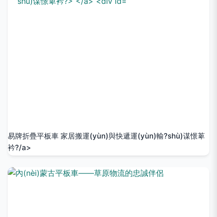
易牌折疊平板車 家居搬運(yùn)與快遞運(yùn)輸?shù)谋憬萆
衿?/a>