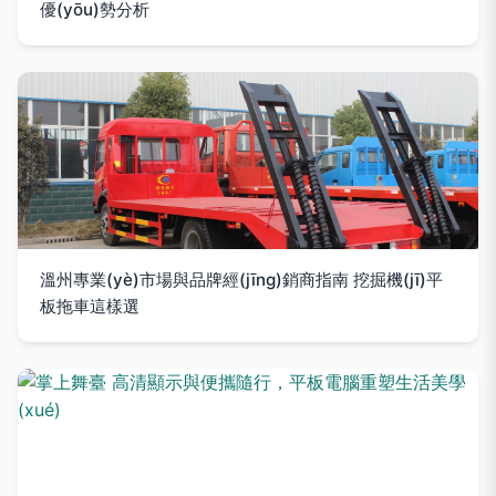
優(yōu)勢分析
溫州專業(yè)市場與品牌經(jīng)銷商指南 挖掘機(jī)平
板拖車這樣選