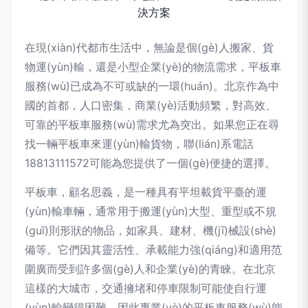
在現(xiàn)代都市生活中，無論是個(gè)人搬家、貨
物運(yùn)輸，還是小型企業(yè)的物流需求，平板車
服務(wù)已成為不可或缺的一環(huán)。北京作為中
國的首都，人口密集，商業(yè)活動頻繁，對高效、
可靠的平板車服務(wù)需求尤為突出。如果您正在尋
找一輛平板車來運(yùn)輸貨物，聯(lián)系電話
18813111572可能為您提供了一個(gè)便捷的選擇。
平板車，顧名思義，是一種具有平坦載貨平臺的運
(yùn)輸車輛，通常用于搬運(yùn)大型、重型或不規
(guī)則形狀的物品，如家具、建材、機(jī)械設(shè)
備等。它們因其靈活性、承載能力強(qiáng)和適用范
圍廣而受到許多個(gè)人和企業(yè)的青睞。在北京
這樣的大城市，交通擁堵和停車限制可能使自行運
(yùn)輸變得困難，因此專業(yè)的平板車服務(wù)能